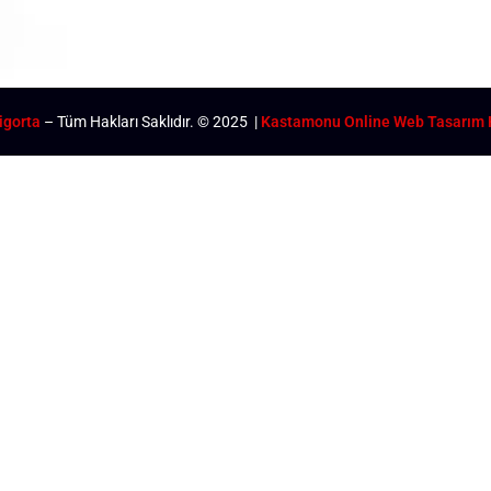
igorta
– Tüm Hakları Saklıdır. © 2025 |
Kastamonu Online Web Tasarım 