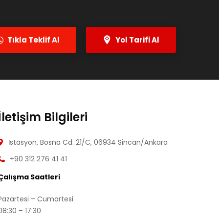
Tıkla Teklif Al
Yol Tarifi Al
İletişim Bilgileri
İstasyon, Bosna Cd. 21/C, 06934 Sincan/Ankara
+90 312 276 41 41
Çalışma Saatleri
Pazartesi – Cumartesi
08:30 – 17:30